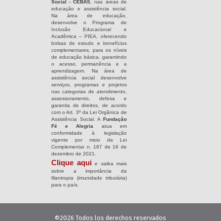
Social - CEBAS
, nas áreas de
educação e assistência social.
Na área de educação,
desenvolve o Programa de
Inclusão Educacional e
Acadêmica – PIEA, oferecendo
bolsas de estudo e benefícios
complementares, para os níveis
de educação básica, garantindo
o acesso, permanência e a
aprendizagem. Na área de
assistência social desenvolve
serviços, programas e projetos
nas categorias de atendimento,
assessoramento, defesa e
garantia de direitos, de acordo
com o Art. 3º da Lei Orgânica de
Assistência Social. A
Fundação
Fé e Alegria
atua em
conformidade à legislação
vigente por meio da Lei
Complementar n. 187 de 16 de
dezembro de 2021.
Clique aqui
e saiba mais
sobre a importância da
filantropia (imunidade tributária)
para o país.
©2026 Todos los derechos reservados