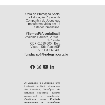
Obra de Promoção Social
e Educação Popular da
Companhia de Jesus que
transforma vidas em 14
estados brasileiros.
#SomosFéAlegriaBrasil
Avenida Paulista, 2.300 –
17º andar
CEP 01310-300 | Bela
Vista – São Paulo/SP
+55 11 3956-6400
fundacao@fealegria.org.br
A F
undação Fé e Alegria
é uma
instituição de direito privado sem
fins lucrativos, filantrópica, de
natureza educativa, cultural,
assistencial e beneficente,
Certificada como
Entidade
Beneficente de Assistência