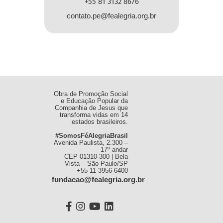
+55 81 3132 8676
contato.pe@fealegria.org.br
Obra de Promoção Social
e Educação Popular da
Companhia de Jesus que
transforma vidas em 14
estados brasileiros.
#SomosFéAlegriaBrasil
Avenida Paulista, 2.300 –
17º andar
CEP 01310-300 | Bela
Vista – São Paulo/SP
+55 11 3956-6400
fundacao@fealegria.org.br