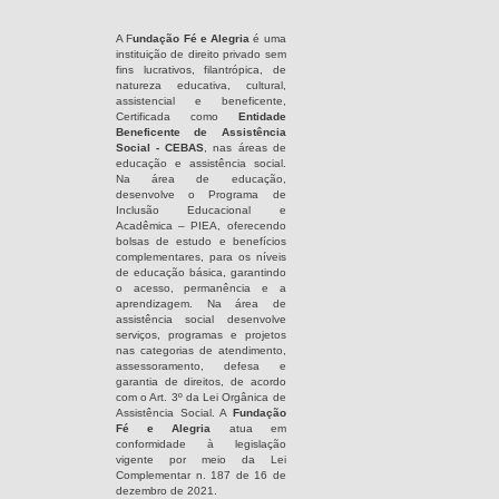
A F
undação Fé e Alegria
é uma
instituição de direito privado sem
fins lucrativos, filantrópica, de
natureza educativa, cultural,
assistencial e beneficente,
Certificada como
Entidade
Beneficente de Assistência
Social - CEBAS
, nas áreas de
educação e assistência social.
Na área de educação,
desenvolve o Programa de
Inclusão Educacional e
Acadêmica – PIEA, oferecendo
bolsas de estudo e benefícios
complementares, para os níveis
de educação básica, garantindo
o acesso, permanência e a
aprendizagem. Na área de
assistência social desenvolve
serviços, programas e projetos
nas categorias de atendimento,
assessoramento, defesa e
garantia de direitos, de acordo
com o Art. 3º da Lei Orgânica de
Assistência Social. A
Fundação
Fé e Alegria
atua em
conformidade à legislação
vigente por meio da Lei
Complementar n. 187 de 16 de
dezembro de 2021.