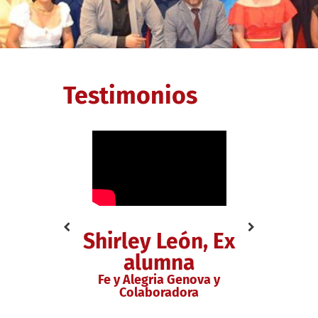
Testimonios
, Ex
Shirley León, Ex
Caro
o
alumna
Pr
lano
Fe y Alegria Genova y
Colaboradora
Fe 