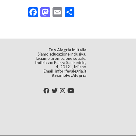
Facebook
Mastodon
Email
Condividi
Fe y Alegria in Italia
Siamo educazione inclusiva,
faciamo promozione sociale.
Indirizzo:
Piazza San Fedele,
4, 20121, Milano
Email:
info@feyalegria.it
#SiamoFeyAlegria