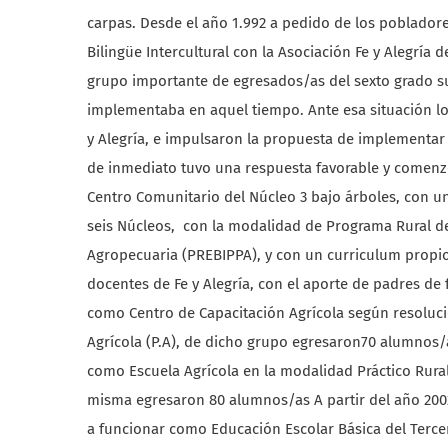
carpas. Desde el año 1.992 a pedido de los poblado
Bilingüe Intercultural con la Asociación Fe y Alegría
grupo importante de egresados/as del sexto grado s
implementaba en aquel tiempo. Ante esa situación los
y Alegría, e impulsaron la propuesta de implementa
de inmediato tuvo una respuesta favorable y comenzó 
Centro Comunitario del Núcleo 3 bajo árboles, con u
seis Núcleos, con la modalidad de Programa Rural de
Agropecuaria (PREBIPPA), y con un curriculum propio 
docentes de Fe y Alegría, con el aporte de padres de
como Centro de Capacitación Agrícola según resolució
Agrícola (P.A), de dicho grupo egresaron70 alumnos/a
como Escuela Agrícola en la modalidad Práctico Rural
misma egresaron 80 alumnos/as A partir del año 2002
a funcionar como Educación Escolar Básica del Tercer