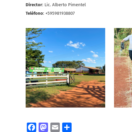
Director
: Lic. Alberto Pimentel
Teléfono
: +595981938807
Facebook
Mastodon
Email
Compartir