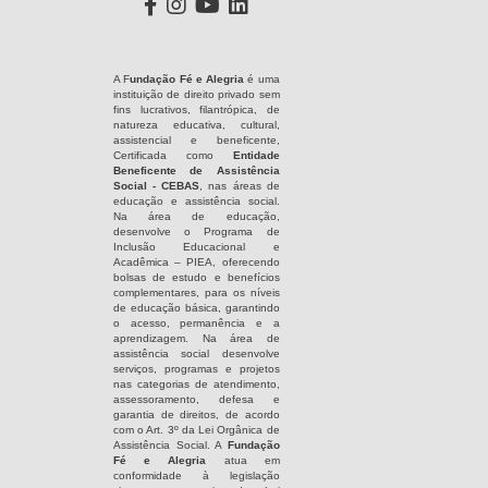
A F
undação Fé e Alegria
é uma
instituição de direito privado sem
fins lucrativos, filantrópica, de
natureza educativa, cultural,
assistencial e beneficente,
Certificada como
Entidade
Beneficente de Assistência
Social - CEBAS
, nas áreas de
educação e assistência social.
Na área de educação,
desenvolve o Programa de
Inclusão Educacional e
Acadêmica – PIEA, oferecendo
bolsas de estudo e benefícios
complementares, para os níveis
de educação básica, garantindo
o acesso, permanência e a
aprendizagem. Na área de
assistência social desenvolve
serviços, programas e projetos
nas categorias de atendimento,
assessoramento, defesa e
garantia de direitos, de acordo
com o Art. 3º da Lei Orgânica de
Assistência Social. A
Fundação
Fé e Alegria
atua em
conformidade à legislação