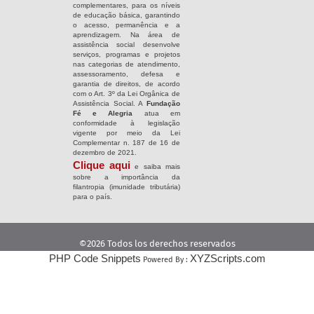
complementares, para os níveis
de educação básica, garantindo
o acesso, permanência e a
aprendizagem. Na área de
assistência social desenvolve
serviços, programas e projetos
nas categorias de atendimento,
assessoramento, defesa e
garantia de direitos, de acordo
com o Art. 3º da Lei Orgânica de
Assistência Social. A
Fundação
Fé e Alegria
atua em
conformidade à legislação
vigente por meio da Lei
Complementar n. 187 de 16 de
dezembro de 2021.
Clique aqui
e saiba mais
sobre a importância da
filantropia (imunidade tributária)
para o país.
©2026 Todos los derechos reservados
PHP Code Snippets
XYZScripts.com
Powered By :