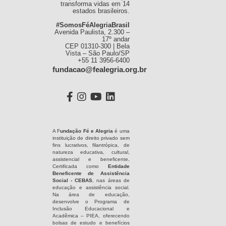
transforma vidas em 14
estados brasileiros.
#SomosFéAlegriaBrasil
Avenida Paulista, 2.300 –
17º andar
CEP 01310-300 | Bela
Vista – São Paulo/SP
+55 11 3956-6400
fundacao@fealegria.org.br
A F
undação Fé e Alegria
é uma
instituição de direito privado sem
fins lucrativos, filantrópica, de
natureza educativa, cultural,
assistencial e beneficente,
Certificada como
Entidade
Beneficente de Assistência
Social - CEBAS
, nas áreas de
educação e assistência social.
Na área de educação,
desenvolve o Programa de
Inclusão Educacional e
Acadêmica – PIEA, oferecendo
bolsas de estudo e benefícios