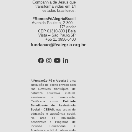
Companhia de Jesus que
transforma vidas em 14
estados brasileiros.
#SomosFéAlegriaBrasil
Avenida Paulista, 2.300 –
17º andar
CEP 01310-300 | Bela
Vista – São Paulo/SP
+55 11 3956-6400
fundacao@fealegria.org.br
A F
undação Fé e Alegria
é uma
instituição de direito privado sem
fins lucrativos, filantrópica, de
natureza educativa, cultural,
assistencial e beneficente,
Certificada como
Entidade
Beneficente de Assistência
Social - CEBAS
, nas áreas de
educação e assistência social.
Na área de educação,
desenvolve o Programa de
Inclusão Educacional e
Acadêmica – PIEA, oferecendo