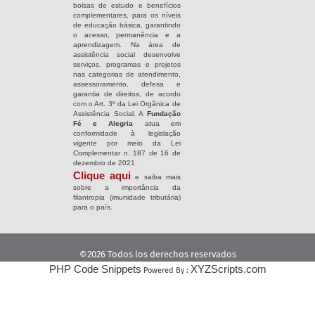
bolsas de estudo e benefícios
complementares, para os níveis
de educação básica, garantindo
o acesso, permanência e a
aprendizagem. Na área de
assistência social desenvolve
serviços, programas e projetos
nas categorias de atendimento,
assessoramento, defesa e
garantia de direitos, de acordo
com o Art. 3º da Lei Orgânica de
Assistência Social. A
Fundação
Fé e Alegria
atua em
conformidade à legislação
vigente por meio da Lei
Complementar n. 187 de 16 de
dezembro de 2021.
Clique aqui
e saiba mais
sobre a importância da
filantropia (imunidade tributária)
para o país.
©2026 Todos los derechos reservados
PHP Code Snippets
XYZScripts.com
Powered By :