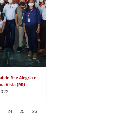
l de Fé e Alegria é
a Vista (RR)
 2022
24
25
26