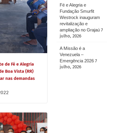
Fé e Alegria e
Fundação Smurfit
Westrock inauguram
revitalização e
ampliação no Grajaú
7
julho, 2026
A Missão é a
Venezuela –
Emergência 2026
7
e de Fé e Alegria
julho, 2026
de Boa Vista (RR)
dar nas demandas
 2022