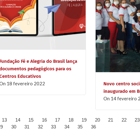
Fundação Fé e Alegria do Brasil lança
documentos pedagógicos para os
Centros Educativos
on
18 fevereiro 2022
Novo centro socia
inaugurado em Bo
on
14 fevereiro
13
14
15
16
17
18
19
20
21
22
23
29
30
31
32
33
34
35
36