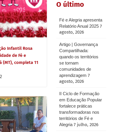
O último
Fé e Alegria apresenta
Relatório Anual 2025
7
agosto, 2026
Artigo | Governança
ão Infantil Rosa
Compartilhada:
idade de Fé e
quando os territórios
á (MT), completa 11
se tornam
comunidades de
aprendizagem
7
2
agosto, 2026
II Ciclo de Formação
em Educação Popular
fortalece práticas
transformadoras nos
territórios de Fé e
Alegria
7 julho, 2026