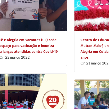
Fé e Alegria em Vazantes (CE) cede
Centro de Educaç
espaço para vacinação e imuniza
Mutran Maluf, un
crianças atendidas contra Covid-19
Alegria em Cuiab
on
22 março 2022
anos
on
21 março 202