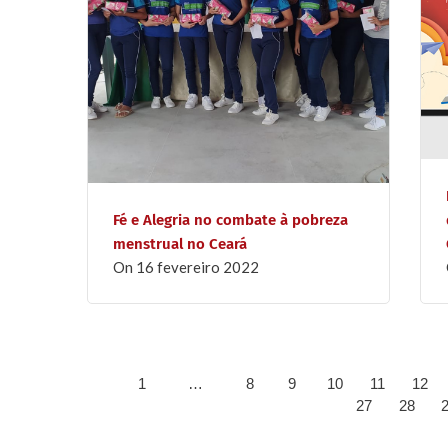
Fé e Alegria no combate à pobreza
menstrual no Ceará
on
16 fevereiro 2022
1
8
9
10
11
12
…
27
28