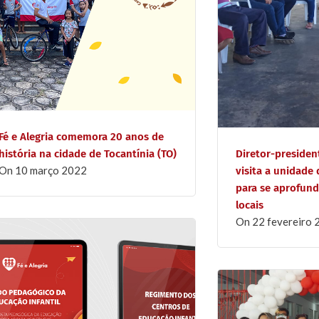
Fé e Alegria comemora 20 anos de
história na cidade de Tocantínia (TO)
Diretor-president
on
10 março 2022
visita a unidade 
para se aprofun
locais
on
22 fevereiro