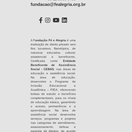
fundacao@fealegria.org.br
A F
undação Fé e Alegria
é uma
instituição de direito privado sem
fins lucrativos, filantrópica, de
natureza educativa, cultural,
assistencial e beneficente,
Certificada como
Entidade
Beneficente de Assistência
Social - CEBAS
, nas áreas de
educação e assistência social.
Na área de educação,
desenvolve o Programa de
Inclusão Educacional e
Acadêmica – PIEA, oferecendo
bolsas de estudo e benefícios
complementares, para os níveis
de educação básica, garantindo
o acesso, permanência e a
aprendizagem. Na área de
assistência social desenvolve
serviços, programas e projetos
nas categorias de atendimento,
assessoramento, defesa e
garantia de direitos, de acordo