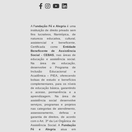
A F
undação Fé e Alegria
é uma
instituição de direito privado sem
fins lucrativos, filantrópica, de
natureza educativa, cultural,
assistencial e beneficente,
Certificada como
Entidade
Beneficente de Assistência
Social - CEBAS
, nas áreas de
educação e assistência social.
Na área de educação,
desenvolve o Programa de
Inclusão Educacional e
Acadêmica – PIEA, oferecendo
bolsas de estudo e benefícios
complementares, para os níveis
de educação básica, garantindo
o acesso, permanência e a
aprendizagem. Na área de
assistência social desenvolve
serviços, programas e projetos
nas categorias de atendimento,
assessoramento, defesa e
garantia de direitos, de acordo
com o Art. 3º da Lei Orgânica de
Assistência Social. A
Fundação
Fé e Alegria
atua em