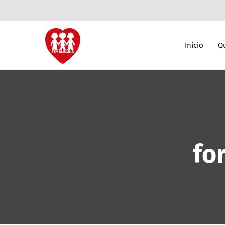
Inicio
Q
fo