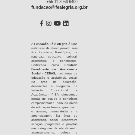
+55 11 3956-6400
fundacao@fealegria.org.br
A F
undação Fé e Alegria
é uma
instituição de direito privado sem
fins lucrativos, filantrópica, de
natureza educativa, cultural,
assistencial e beneficente,
Certificada como
Entidade
Beneficente de Assistência
Social - CEBAS
, nas áreas de
educação e assistência social.
Na área de educação,
desenvolve o Programa de
Inclusão Educacional e
Acadêmica – PIEA, oferecendo
bolsas de estudo e benefícios
complementares, para os níveis
de educação básica, garantindo
o acesso, permanência e a
aprendizagem. Na área de
assistência social desenvolve
serviços, programas e projetos
nas categorias de atendimento,
assessoramento, defesa e