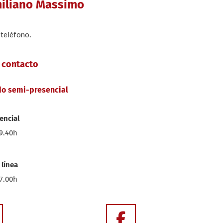
imiliano Massimo
teléfono
o
.
 contacto
do semi-presencial
encial
19.40h
línea
17.00h