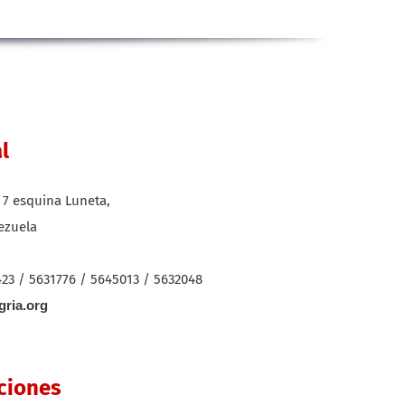
l
o 7 esquina Luneta,
nezuela
23 / 5631776 / 5645013 / 5632048
gria.org
ciones