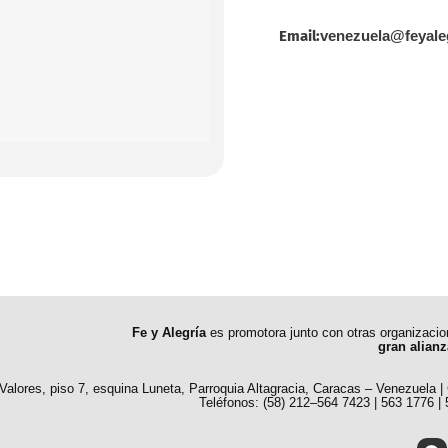
Email:
venezuela@feyale
Fe y Alegría
es promotora junto con otras organizaci
gran alianz
 Valores, piso 7, esquina Luneta, Parroquia Altagracia, Caracas – Venezuela |
Teléfonos: (58) 212–564 7423 | 563 1776 |