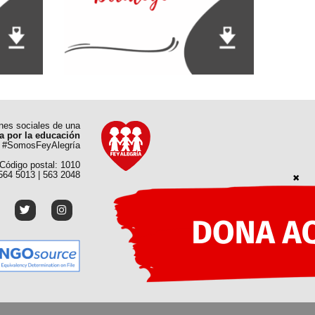
ones sociales de una
a por la educación
#SomosFeyAlegría
 Código postal: 1010
 564 5013 | 563 2048