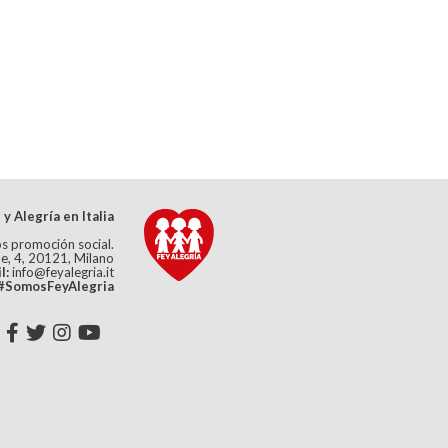
 y Alegría en Italia
s promoción social.
e, 4, 20121, Milano
l:
info@feyalegria.it
#SomosFeyAlegria