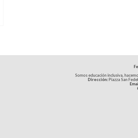
Fe
Somos educación inclusiva, hacemo
Dirección:
Piazza San Fedel
Emai