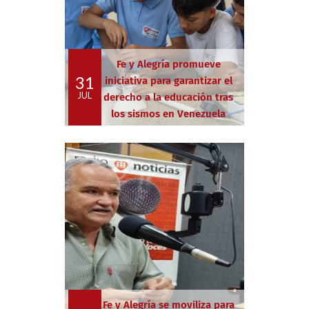
Fe y Alegría promueve
31
iniciativa para garantizar el
JUL
derecho a la educación tras
los sismos en Venezuela
Fe y Alegría se moviliza para