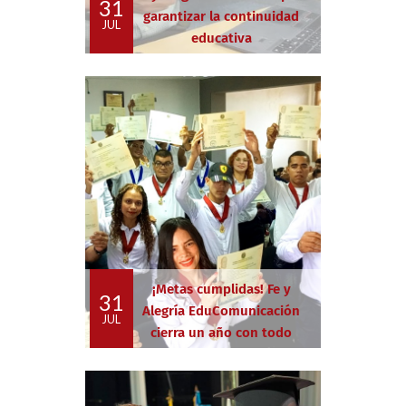
31
garantizar la continuidad
JUL
educativa
¡Metas cumplidas! Fe y
31
Alegría EduComunicación
JUL
cierra un año con todo