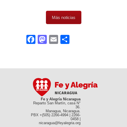
Más noticias
Facebook
Mastodon
Email
Compartir
Fe y Alegría Nicaragua
Reparto San Martín, casa N°
36.
Managua, Nicaragua.
PBX +(505) 2266-4994 | 2266-
0458 |
nicaragua@feyalegria.org