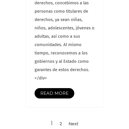
derechos, concebimos a las
personas como titulares de
derechos, ya sean niñas,
niños, adolescentes, jóvenes o
adultas, así como a sus
comunidades. Al mismo
tiempo, reconocemos a los
gobiernos y al Estado como
garantes de estos derechos.
</div>
READ MORE
Paginación
Page
de
1
Page
2
Next