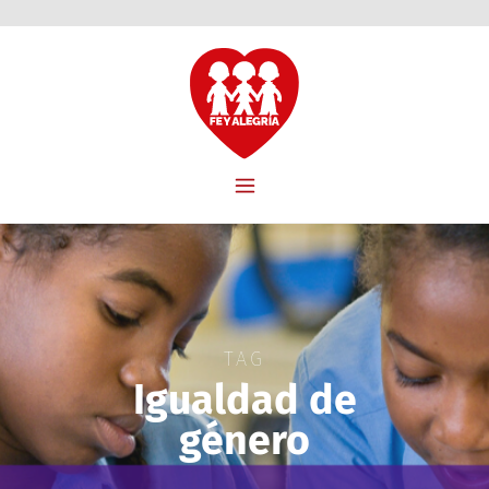
TAG
Igualdad de
género