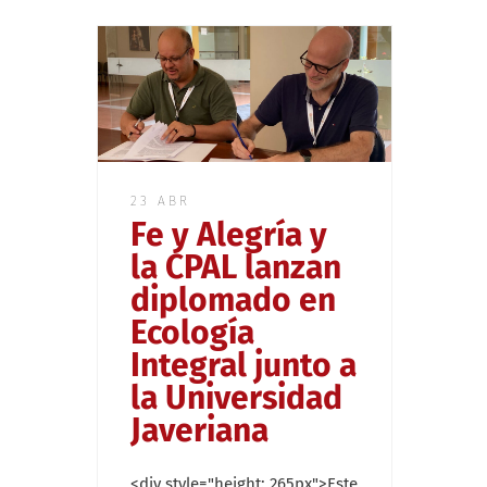
23 ABR
Fe y Alegría y
la CPAL lanzan
diplomado en
Ecología
Integral junto a
la Universidad
Javeriana
<div style="height: 265px">Este