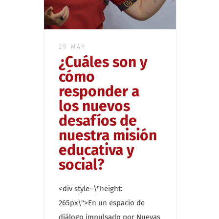
29 MAY
¿Cuáles son y
cómo
responder a
los nuevos
desafíos de
nuestra misión
educativa y
social?
<div style=\"height:
265px\">En un espacio de
diálogo impulsado por Nuevas