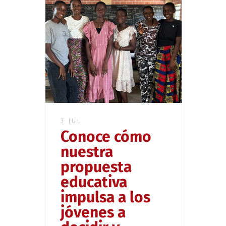
3 JUL
Conoce cómo
nuestra
propuesta
educativa
impulsa a los
jóvenes a