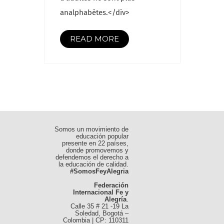
analphabètes.</div>
READ MORE
Somos un movimiento de
educación popular
presente en 22 países,
donde promovemos y
defendemos el derecho a
la educación de calidad.
#SomosFeyAlegria
Federación
Internacional Fe y
Alegría
.
Calle 35 # 21 -19 La
Soledad, Bogotá –
Colombia | CP: 110311