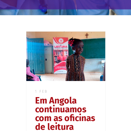
1 FEB
Em Angola
continuamos
com as oficinas
de leitura