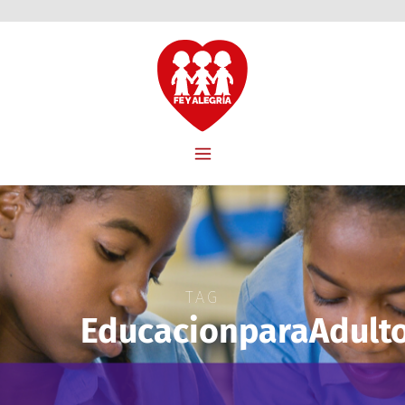
TAG
EducacionparaAdult