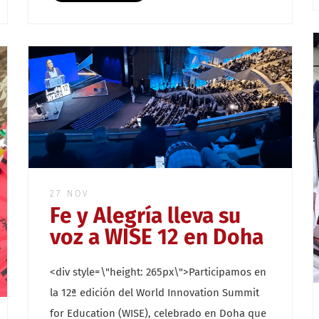
27 NOV
Fe y Alegría lleva su
voz a WISE 12 en Doha
<div style=\"height: 265px\">Participamos en
la 12ª edición del World Innovation Summit
for Education (WISE), celebrado en Doha que